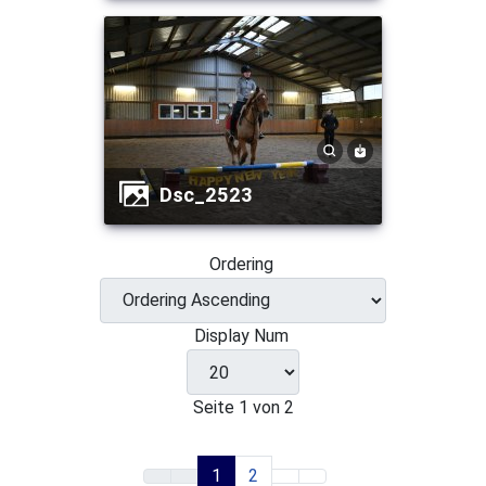
dsc_2523
Ordering
Display Num
Seite 1 von 2
1
2